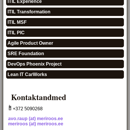
ITIL Experience
ITIL Transformation
ITIL MSF
ITIL PIC
Agile Product Owner
SRE Foundation
DevOps Phoenix Project
Lean IT CarWorks
Kontaktandmed
+372 5090268
avo.raup (at) meriroos.ee
meriroos (at) meriroos.ee