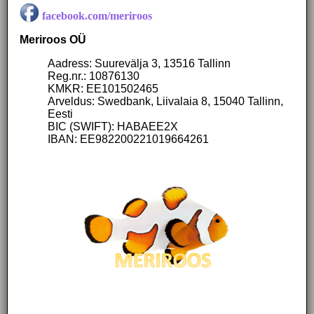
facebook.com/meriroos
Meriroos OÜ
Aadress: Suurevälja 3, 13516 Tallinn
Reg.nr.: 10876130
KMKR: EE101502465
Arveldus: Swedbank, Liivalaia 8, 15040 Tallinn,
Eesti
BIC (SWIFT): HABAEE2X
IBAN: EE982200221019664261