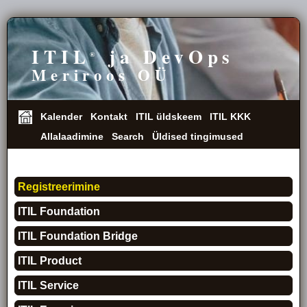
ITIL
ja DevOps
®
Meriroos OÜ
Kalender
Kontakt
ITIL üldskeem
ITIL KKK
Allalaadimine
Search
Üldised tingimused
Lektorid
Registreerimine
ITIL Foundation
ITIL Foundation Bridge
ITIL Product
ITIL Service