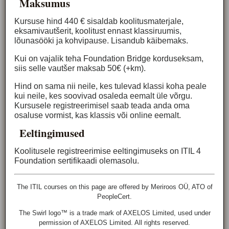
Maksu­mus
Kursuse hind 440 € sisaldab koolitusmaterjale,
eksamivautšerit, koolitust ennast klassiruumis,
lõunasööki ja kohvipause. Lisandub käibemaks.
Kui on vajalik teha Foundation Bridge korduseksam,
siis selle vautšer maksab 50€ (+km).
Hind on sama nii neile, kes tulevad klassi koha peale
kui neile, kes soovivad osaleda eemalt üle võrgu.
Kursusele registreerimisel saab teada anda oma
osaluse vormist, kas klassis või online eemalt.
Eeltingimused
Koolitusele registreerimise eeltingimuseks on ITIL 4
Foundation sertifikaadi olemasolu.
The ITIL courses on this page are offered by Meriroos OÜ, ATO of
PeopleCert.
The Swirl logo™ is a trade mark of AXELOS Limited, used under
permission of AXELOS Limited. All rights reserved.