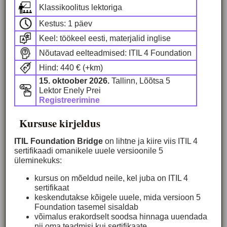
Klassikoolitus lektoriga
Kestus: 1 päev
Keel: töökeel eesti, materjalid inglise
Nõutavad eelteadmised: ITIL 4 Foundation
Hind: 440 € (+km)
15. oktoober 2026.
Tallinn, Lõõtsa 5
Lektor Enely Prei
Registreerimine
Kursuse kirjeldus
ITIL Foundation Bridge
on lihtne ja kiire viis ITIL 4
sertifikaadi omanikele uuele versioonile 5
üleminekuks:
kursus on mõeldud neile, kel juba on ITIL 4
sertifikaat
keskendutakse kõigele uuele, mida versioon 5
Foundation tasemel sisaldab
võimalus erakordselt soodsa hinnaga uuendada
nii oma teadmisi kui sertifikaate