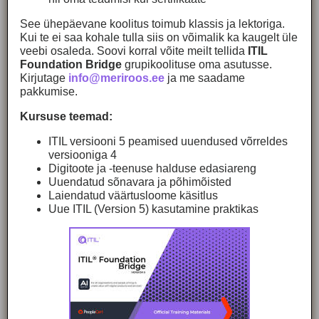
See ühepäevane koolitus toimub klassis ja lektoriga.
Kui te ei saa kohale tulla siis on võimalik ka kaugelt üle
veebi osaleda. Soovi korral võite meilt tellida
ITIL
Foundation Bridge
grupikoolituse oma asutusse.
Kirjutage
info@meriroos.ee
ja me saadame
pakkumise.
Kursuse teemad:
ITIL versiooni 5 peamised uuendused võrreldes
versiooniga 4
Digitoote ja -teenuse halduse edasiareng
Uuendatud sõnavara ja põhimõisted
Laiendatud väärtusloome käsitlus
Uue ITIL (Version 5) kasutamine praktikas